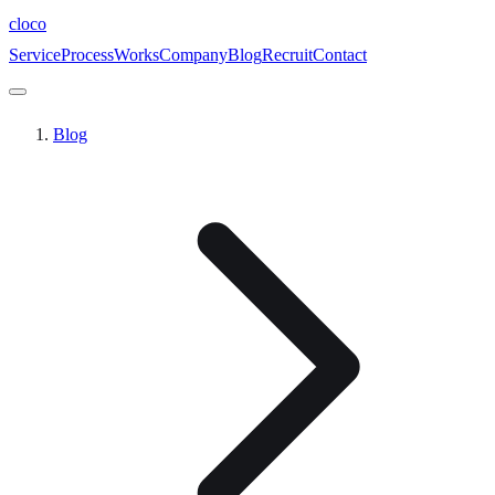
cloc
o
Service
Process
Works
Company
Blog
Recruit
Contact
Blog