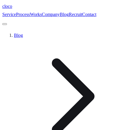
cloc
o
Service
Process
Works
Company
Blog
Recruit
Contact
Blog