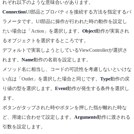
れぞれ以下のような意味合いがあります。
Connection
UI部品とプロパティを接続する方法を指定するパ
ラメータです。UI部品に操作が行われた時の動作を設定し
たい場合は「Action」を選択します。
Object
動作が実装され
るオブジェクトを選択するところです。
デフォルトで実装しようとしているViewControllerが選択さ
れます。
Name
動作の名前を設定します。
メソッド名に相当し、コードの可読性を考慮しないといけな
い点は「Outlet」を選択した場合と同じです。
Type
動作の戻
り値の型を選択します。
Event
動作が発生する条件を選択し
ます。
ボタンがタップされた時やボタンを押した指が離れた時な
ど、用途に合わせて設定します。
Arguments
動作に渡される
引数を設定します。